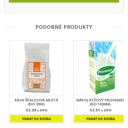
PODOBNÉ PRODUKTY
KÁVA ŠPALDOVÁ MLETÁ
NÁPOJ RYŽOVÝ PROVAMEL
BIO 300G
BIO 1000ML
€
2.29
€
3.51
s DPH
s DPH
PRIDAŤ DO KOŠÍKA
PRIDAŤ DO KOŠÍKA