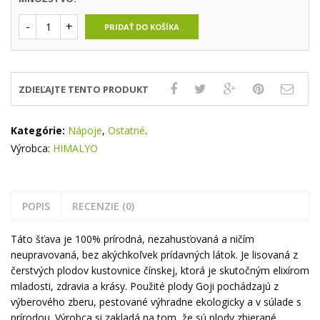
PRIDAŤ DO KOŠÍKA
ZDIEĽAJTE TENTO PRODUKT
Kategórie:
Nápoje
,
Ostatné
.
Výrobca:
HIMALYO
POPIS
RECENZIE (0)
Táto šťava je 100% prírodná, nezahusťovaná a ničím
neupravovaná, bez akýchkoľvek prídavných látok. Je lisovaná z
čerstvých plodov kustovnice čínskej, ktorá je skutočným elixírom
mladosti, zdravia a krásy. Použité plody Goji pochádzajú z
výberového zberu, pestované výhradne ekologicky a v súlade s
prírodou. Výrobca si zakladá na tom, že sú plody zbierané