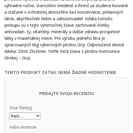
výhradne ručne, starostlivo triedené a ihneď za studena lisované
a stáčané v ochrannej atmosfére bez konzervácie, prídavných
látok, akýchkoľvek farbív a zahusťovadiel. Vďaka tomuto
prístupu sú v tejto výnimočnej šťave zachované všetky
antioxidan- ty, vitamíny, minerály a ďalšie zdraviu prospešné
látky v maximálnej miere. Pre výrobu jedného litra je
spracovaných 6kg výberových plodov Goji. Odporučená denná
dávka: 25ml. Zloženie: 100% čistá šťava z plodov Kustovnice
čínskej – Goji.
TENTO PRODUKT ZATIAĽ NEMÁ ŽIADNE HODNOTENIE
PRIDAJTE SVOJU RECENZIU
Your Rating
Vaša recenzia