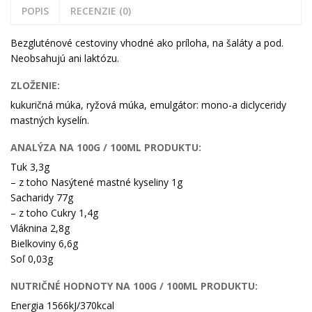
POPIS
RECENZIE (0)
Bezgluténové cestoviny vhodné ako príloha, na šaláty a pod.
Neobsahujú ani laktózu.
ZLOŽENIE:
kukuričná múka, ryžová múka, emulgátor: mono-a diclyceridy
mastných kyselín.
ANALÝZA NA 100G / 100ML PRODUKTU:
Tuk 3,3g
– z toho Nasýtené mastné kyseliny 1g
Sacharidy 77g
– z toho Cukry 1,4g
Vláknina 2,8g
Bielkoviny 6,6g
Soľ 0,03g
NUTRIČNÉ HODNOTY NA 100G / 100ML PRODUKTU:
Energia 1566kJ/370kcal