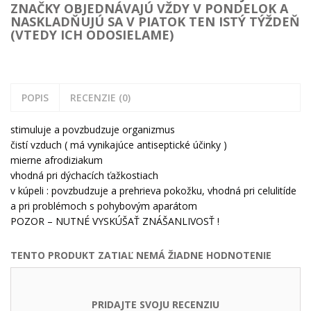
ZNAČKY OBJEDNÁVAJÚ VŽDY V PONDELOK A
NASKLADŇUJÚ SA V PIATOK TEN ISTÝ TÝŽDEŇ
(VTEDY ICH ODOSIELAME)
POPIS
RECENZIE (0)
stimuluje a povzbudzuje organizmus
čistí vzduch ( má vynikajúce antiseptické účinky )
mierne afrodiziakum
vhodná pri dýchacích ťažkostiach
v kúpeli : povzbudzuje a prehrieva pokožku, vhodná pri celulitíde
a pri problémoch s pohybovým aparátom
POZOR – NUTNÉ VYSKÚŠAŤ ZNÁŠANLIVOSŤ !
TENTO PRODUKT ZATIAĽ NEMÁ ŽIADNE HODNOTENIE
PRIDAJTE SVOJU RECENZIU