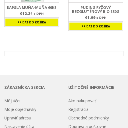
KAPSĽA MUŇA-MUŇA 60KS
PUDING RYŽOVÝ
BEZGLUTÉNOVÝ BIO 130G
€
12.24
s DPH
€
1.99
s DPH
PRIDAŤ DO KOŠÍKA
PRIDAŤ DO KOŠÍKA
ZÁKAZNÍCKA SEKCIA
UŽITOČNÉ INFORMÁCIE
Môj účet
Ako nakupovať
Moje objednávky
Registrácia
Upraviť adresu
Obchodné podmienky
Nastavenie účta
Doprava a poštovné