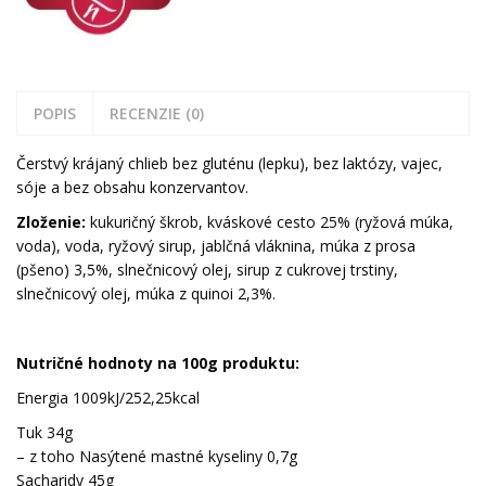
POPIS
RECENZIE (0)
Čerstvý krájaný chlieb bez gluténu (lepku), bez laktózy, vajec,
sóje a bez obsahu konzervantov.
Zloženie:
kukuričný škrob, kváskové cesto 25% (ryžová múka,
voda), voda, ryžový sirup, jablčná vláknina, múka z prosa
(pšeno) 3,5%, slnečnicový olej, sirup z cukrovej trstiny,
slnečnicový olej, múka z quinoi 2,3%.
Nutričné hodnoty na 100g produktu:
Energia 1009kJ/252,25kcal
Tuk 34g
– z toho Nasýtené mastné kyseliny 0,7g
Sacharidy 45g