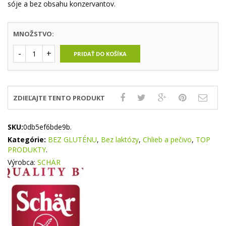
sóje a bez obsahu konzervantov.
MNOŽSTVO:
PRIDAŤ DO KOŠÍKA
ZDIEĽAJTE TENTO PRODUKT
SKU:
0db5ef6bde9b
.
Kategórie:
BEZ GLUTÉNU
,
Bez laktózy
,
Chlieb a pečivo
,
TOP
PRODUKTY
.
Výrobca:
SCHÄR