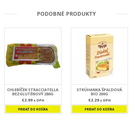
PODOBNÉ PRODUKTY
CHLEBÍČEK STRACCIATELLA
STRÚHANKA ŠPALDOVÁ
BEZGLUTÉNOVÝ 280G
BIO 200G
€
2.99
€
2.29
s DPH
s DPH
PRIDAŤ DO KOŠÍKA
PRIDAŤ DO KOŠÍKA